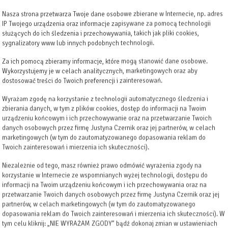
Nasza strona przetwarza Twoje dane osobowe zbierane w Internecie, np. adres
IP Twojego urządzenia oraz informacje zapisywane za pomocą technologii
służących do ich śledzenia i przechowywania, takich jak pliki cookies,
sygnalizatory www lub innych podobnych technologii.
Za ich pomocą zbieramy informacje, które mogą stanowić dane osobowe.
Wykorzystujemy je w celach analitycznych, marketingowych oraz aby
dostosować treści do Twoich preferencji i zainteresowań.
Wyrażam zgodę na korzystanie z technologii automatycznego śledzenia i
zbierania danych, w tym z plików cookies, dostęp do informacji na Twoim
urządzeniu końcowym i ich przechowywanie oraz na przetwarzanie Twoich
danych osobowych przez firmę Justyna Czernik oraz jej partnerów, w celach
marketingowych (w tym do zautomatyzowanego dopasowania reklam do
Twoich zainteresowań i mierzenia ich skuteczności).
Niezależnie od tego, masz również prawo odmówić wyrażenia zgody na
korzystanie w Internecie ze wspomnianych wyżej technologii, dostępu do
informacji na Twoim urządzeniu końcowym i ich przechowywania oraz na
przetwarzanie Twoich danych osobowych przez firmę Justyna Czernik oraz jej
partnerów, w celach marketingowych (w tym do zautomatyzowanego
dopasowania reklam do Twoich zainteresowań i mierzenia ich skuteczności). W
tym celu kliknij: „NIE WYRAŻAM ZGODY” bądź dokonaj zmian w ustawieniach