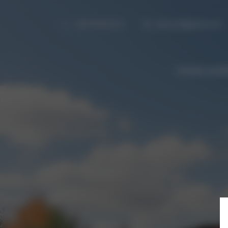
+48 509166216
jdczernik@gmail.com
STRONA GŁÓ